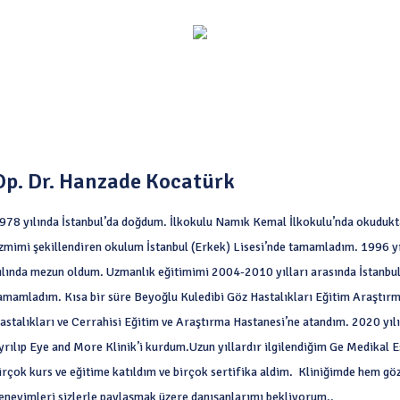
Op. Dr. Hanzade Kocatürk
978 yılında İstanbul’da doğdum. İlkokulu Namık Kemal İlkokulu’nda okuduktan
zmimi şekillendiren okulum İstanbul (Erkek) Lisesi’nde tamamladım. 1996 yı
ılında mezun oldum. Uzmanlık eğitimimi 2004-2010 yılları arasında İstanbul 
amamladım. Kısa bir süre Beyoğlu Kuledibi Göz Hastalıkları Eğitim Araştırm
astalıkları ve Cerrahisi Eğitim ve Araştırma Hastanesi’ne atandım. 2020 y
yrılıp Eye and More Klinik’i kurdum.Uzun yıllardır ilgilendiğim Ge Medikal E
irçok kurs ve eğitime katıldım ve birçok sertifika aldim. Kliniğimde hem göz
eneyimleri sizlerle paylaşmak üzere danışanlarımı bekliyorum..