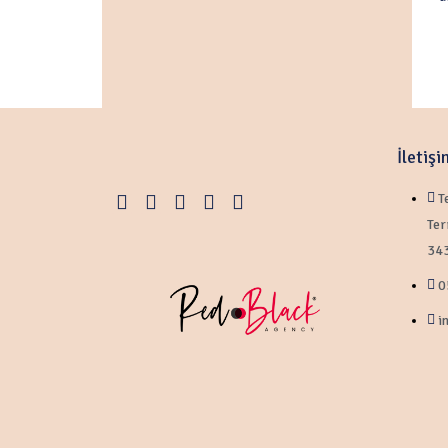
İletişi
T
Ter
343
0
i