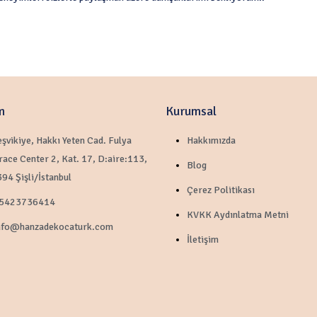
m
Kurumsal
eşvikiye, Hakkı Yeten Cad. Fulya
Hakkımızda
race Center 2, Kat. 17, D:aire:113,
Blog
94 Şişli/İstanbul
Çerez Politikası
5423736414
KVKK Aydınlatma Metni
nfo@hanzadekocaturk.com
İletişim